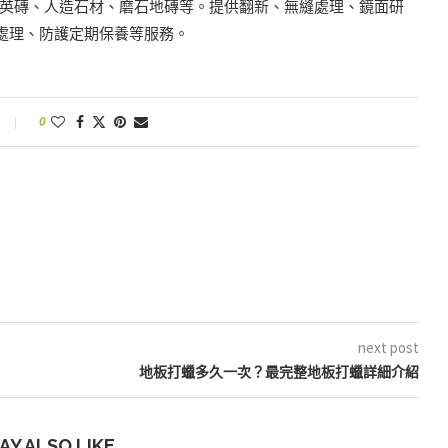
英磚、人造石材、磨石地磚等。提供翻新、無縫處理、鏡面研
變處理、防護定期保養等服務。
0
next post
地板打蠟多久一次？最完整地板打蠟詳細介紹
AY ALSO LIKE