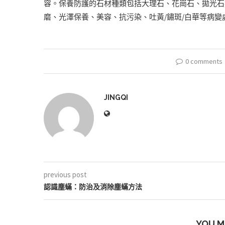
容。保養防護的石材種類包括大理石、花崗石、拋光石
磨、光澤保養、美容、抗污染、吐黃/鏽斑/白華等病
0 comments
JINGQI
previous post
認識塵蟎：防治及消除塵蟎方法
YOU M