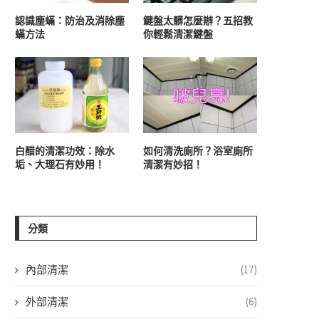
認識塵蟎：防治及消除塵
鍵盤太髒怎麼辦？五招教
蟎方法
你輕鬆清潔鍵盤
白醋的清潔功效：除水
如何清洗廁所？浴室廁所
垢、大理石有妙用！
清潔有妙招！
分類
內部清潔
(17)
外部清潔
(6)